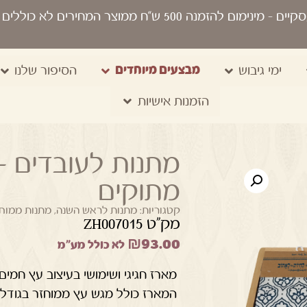
סקיים
- מינימום להזמנה 500 ש“ח ממוצר המחירים לא כוללים מע"מ, מיתוג, משלוח, שקיות נשיאה
מבצעים מיוחדים
ימי גיבוש
הסיפור שלנו
הזמנות אישיות
מתנות לעובדים –
מתוקים
קטגוריות:
מתנות לראש השנה
,
מתנות ממוחז
מק"ט ZH007015
₪
93.00
לא כולל מע"מ
מארז חגיגי ושימושי בעיצוב עץ חמי