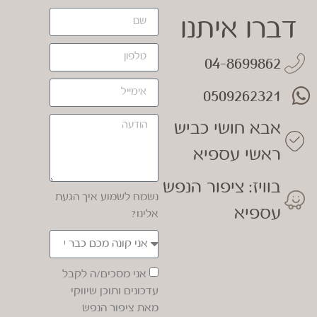
דברו איתנו
04-8699862
0509262321
אבא חושי כביש
ראשי עספיא
בוויז: ציפור הנפש
נשמח לשמוע איך הגעת
עספיא
אלינו?
אני מסכים/ה לקבל
עדכונים ותוכן שיווקי
מאת ציפור הנפש