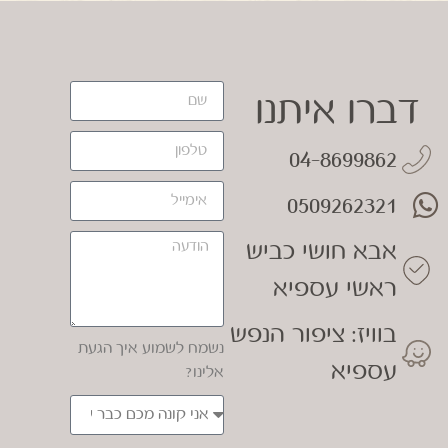
דברו איתנו
04-8699862
0509262321
אבא חושי כביש
ראשי עספיא
בוויז: ציפור הנפש
נשמח לשמוע איך הגעת
עספיא
אלינו?