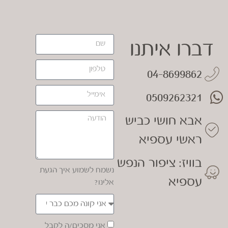
דברו איתנו
04-8699862
0509262321
אבא חושי כביש
ראשי עספיא
בוויז: ציפור הנפש
נשמח לשמוע איך הגעת
עספיא
אלינו?
אני מסכים/ה לקבל