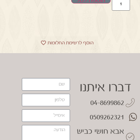
הוספה לסל
הוסף לרשימת החלומות
דברו איתנו
04-8699862
0509262321
אבא חושי כביש