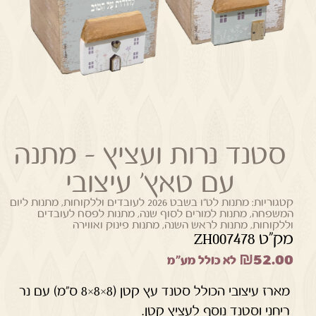
סטנד נרות ועציץ – מתנה
עם טאץ' עיצובי
קטגוריות:
מתנות לט"ו בשבט 2026 לעובדים וללקוחות
,
מתנות ליום
המשפחה
,
מתנות למורים לסוף שנה
,
מתנות לפסח לעובדים
וללקוחות
,
מתנות לראש השנה
,
מתנות פינוק ואווירה
מק"ט ZH007478
₪
52.00
לא כולל מע"מ
מארז עיצובי הכולל סטנד עץ קטן (8×8×8 ס"מ) עם נר
ריחני וסטנד נוסף לעציץ קטן.