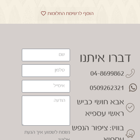
הוסף לרשימת החלומות
דברו איתנו
04-8699862
0509262321
אבא חושי כביש
ראשי עספיא
בוויז: ציפור הנפש
נשמח לשמוע איך הגעת
עספיא
אלינו?