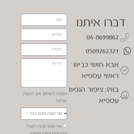
דברו איתנו
04-8699862
0509262321
אבא חושי כביש
ראשי עספיא
בוויז: ציפור הנפש
נשמח לשמוע איך הגעת
עספיא
אלינו?
אני מסכים/ה לקבל
עדכונים ותוכן שיווקי