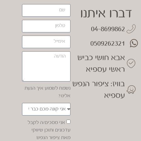
דברו איתנו
04-8699862
0509262321
אבא חושי כביש
ראשי עספיא
בוויז: ציפור הנפש
נשמח לשמוע איך הגעת
עספיא
אלינו?
אני מסכים/ה לקבל
עדכונים ותוכן שיווקי
מאת ציפור הנפש