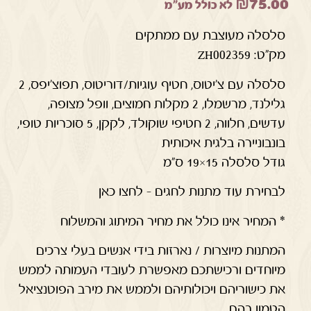
₪
75.00
לא כולל מע"מ
סלסלה מעוצבת עם ממתקים
מק”ט: ZH002359
סלסלה עם צ'יטוס, חטיף עוגיות/דוריטוס, תפוצ'יפס, 2
גלילנד, מרשמלו, 2 מקלות חמוצים, וופל מצופה,
עדשים, חלווה, 2 חטיפי שוקולד, לקקן, 5 סוכריות טופי,
בונבוניירה בלגית איכותית
גודל סלסלה 15×19 ס"מ
לבחירת עוד מתנות לחגים – לחצו כאן
* המחיר אינו כולל את מחיר המיתוג והמשלוח
המתנות מיוצרות / נארזות בידי אנשים בעלי צרכים
מיוחדים ורכישתכם מאפשרת לעובדי העמותה לממש
את כישוריהם ויכולותיהם ולממש את מירב הפוטנציאל
הטמון בהם.