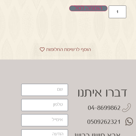
הוספה לסל
הוסף לרשימת החלומות
דברו איתנו
04-8699862
0509262321
אבא חושי כביש