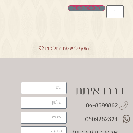
הוספה לסל
הוסף לרשימת החלומות
דברו איתנו
04-8699862
0509262321
אבא חושי כביש