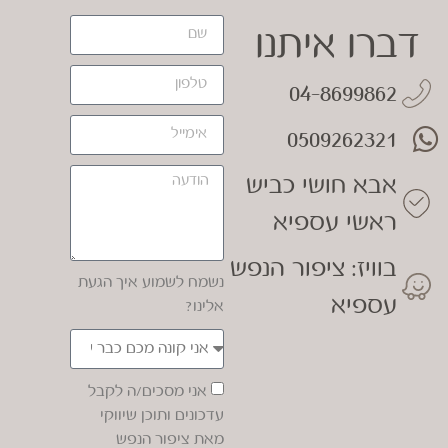
דברו איתנו
04-8699862
0509262321
אבא חושי כביש
ראשי עספיא
בוויז: ציפור הנפש
נשמח לשמוע איך הגעת
עספיא
אלינו?
אני מסכים/ה לקבל
עדכונים ותוכן שיווקי
מאת ציפור הנפש