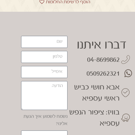
הוסף לרשימת החלומות
דברו איתנו
04-8699862
0509262321
אבא חושי כביש
ראשי עספיא
בוויז: ציפור הנפש
נשמח לשמוע איך הגעת
עספיא
אלינו?