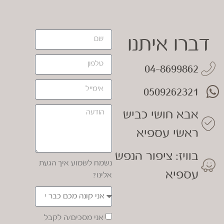
דברו איתנו
04-8699862
0509262321
אבא חושי כביש
ראשי עספיא
בוויז: ציפור הנפש
נשמח לשמוע איך הגעת
עספיא
אלינו?
אני מסכים/ה לקבל