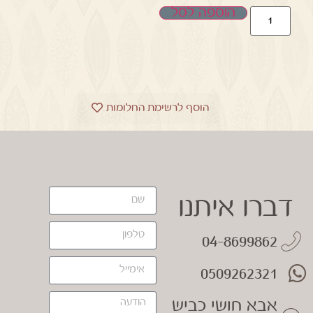
הוספה לסל
הוסף לרשימת החלומות
דברו איתנו
04-8699862
0509262321
אבא חושי כביש