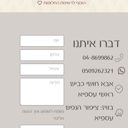
הוסף לרשימת החלומות
דברו איתנו
04-8699862
0509262321
אבא חושי כביש
ראשי עספיא
בוויז: ציפור הנפש
נשמח לשמוע איך הגעת
עספיא
אלינו?