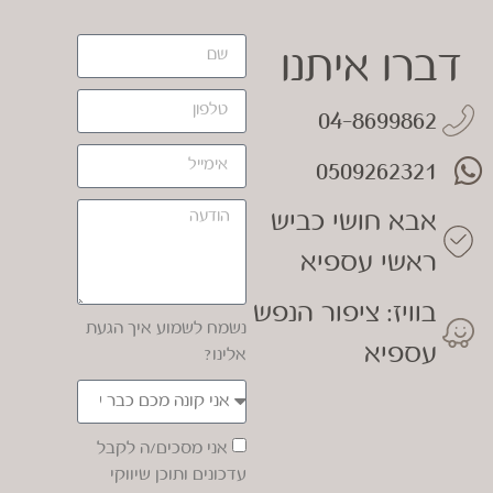
דברו איתנו
04-8699862
0509262321
אבא חושי כביש
ראשי עספיא
בוויז: ציפור הנפש
נשמח לשמוע איך הגעת
עספיא
אלינו?
אני מסכים/ה לקבל
עדכונים ותוכן שיווקי