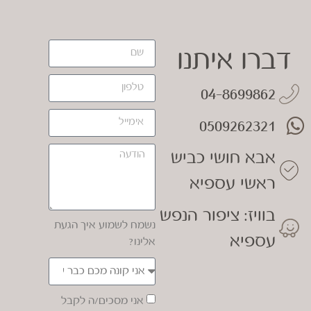
דברו איתנו
04-8699862
0509262321
אבא חושי כביש
ראשי עספיא
בוויז: ציפור הנפש
נשמח לשמוע איך הגעת
עספיא
אלינו?
אני מסכים/ה לקבל