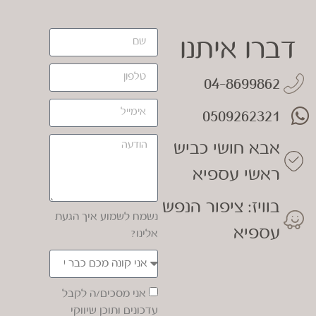
דברו איתנו
04-8699862
0509262321
אבא חושי כביש
ראשי עספיא
בוויז: ציפור הנפש
נשמח לשמוע איך הגעת
עספיא
אלינו?
אני מסכים/ה לקבל
עדכונים ותוכן שיווקי