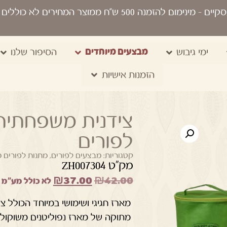
סקיים
- מינימום להזמנה 500 ש“ח ממוצר המחירים לא כוללים מע"מ, מיתוג, משלוח, שקיות נשיאה
מבצעים מיוחדים
ימי גיבוש
הסיפור שלנו
הזמנות אישיות
צידנית משפחתית 
לפורים
קטגוריות:
מבצעים לפורים
,
מתנות לפורים מ
מק"ט ZH007304
₪
37.00
₪
42.00
לא כולל מע"מ
מארז חגיגי ושימושי במיוחד הכולל 
מתוקה של מארז נפוליטנים משוקולד מר