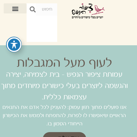
לעוף מעל המגבלות
עמותת ציפור הנפש - בית לצמיחה, יצירה
והגשמה ליוצרים בעלי כישורים מיוחדים מתוך
עצמאות כללית.
אנו פועלים מתוך חזון עמוק: להעניק לכל אדם את התנאים
הראויים שיאפשרו לו לפרוח, להתפתח ולממש את הכישרון
הייחודי הטמון בו.