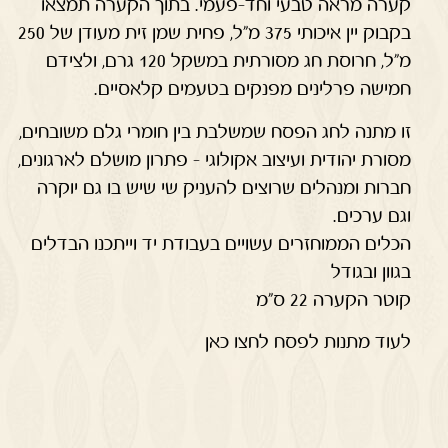
קערה מראה טבעי וחד-פעמי. בתוך הקערה תמצאו
בקבוק יין איכותי 375 מ"ל, פחית שמן זית מעודן של 250
מ"ל, חרוסת חג מסורתית במשקל 120 גרם, ולצידם
חמישה פרלינים מפנקים בטעמים קלאסיים.
זו מתנה לחג הפסח שמשלבת בין חומרי גלם משובחים,
מסורת יהודית ועיצוב אקולוגי – פתרון מושלם לארגונים,
חברות ומנהלים שרוצים להעניק שי שיש בו גם יוקרה
וגם ערכים.
הכלים הממוחזרים עשויים בעבודת יד וייתכנו הבדלים
בגוון ובגודל
קוטר הקערה 22 ס"מ
לעוד מתנות לפסח לחצו כאן