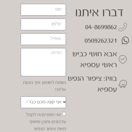
דברו איתנו
04-8699862
0509262321
אבא חושי כביש
ראשי עספיא
בוויז: ציפור הנפש
נשמח לשמוע איך הגעת
עספיא
אלינו?
אני מסכים/ה לקבל
עדכונים ותוכן שיווקי
מאת ציפור הנפש