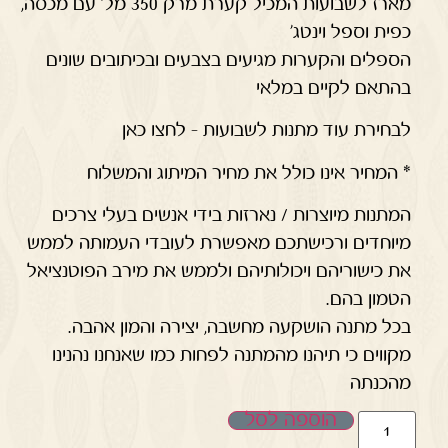
מארז לשבועות המכיל קערת מרק 350 מל' עם מכסה,
כפית וספל וינטג'
הספלים והקערות מגיעים בצבעים ובכיתובים שונים
בהתאם לקיים במלאי
לבחירת עוד מתנות לשבועות – לחצו כאן
* המחיר אינו כולל את מחיר המיתוג והמשלוח
המתנות מיוצרות / נארזות בידי אנשים בעלי צרכים
מיוחדים ורכישתכם מאפשרת לעובדי העמותה לממש
את כישוריהם ויכולותיהם ולממש את מירב הפוטנציאל
הטמון בהם.
בכל מתנה הושקעה מחשבה, יצירה והמון אהבה.
מקווים כי תיהנו מהמתנה לפחות כמו שאנחנו נהנינו
מהכנתה
הוספה לסל