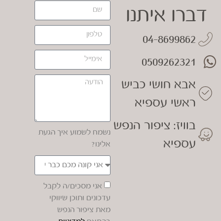
דברו איתנו
04-8699862
0509262321
אבא חושי כביש
ראשי עספיא
בוויז: ציפור הנפש
נשמח לשמוע איך הגעת
עספיא
אלינו?
אני מסכים/ה לקבל
עדכונים ותוכן שיווקי
מאת ציפור הנפש