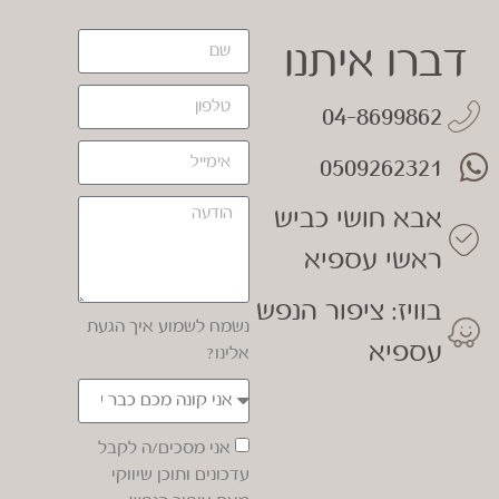
דברו איתנו
04-8699862
0509262321
אבא חושי כביש
ראשי עספיא
בוויז: ציפור הנפש
נשמח לשמוע איך הגעת
עספיא
אלינו?
אני מסכים/ה לקבל
עדכונים ותוכן שיווקי