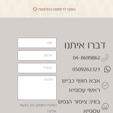
הוסף לרשימת החלומות
דברו איתנו
04-8699862
0509262321
אבא חושי כביש
ראשי עספיא
בוויז: ציפור הנפש
נשמח לשמוע איך הגעת
עספיא
אלינו?