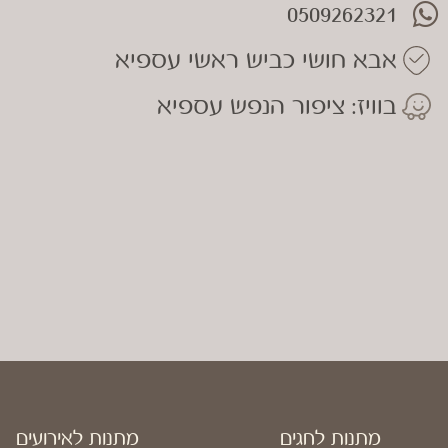
0509262321
אבא חושי כביש ראשי עספיא
בוויז: ציפור הנפש עספיא
מתנות לחגים
מתנות לאירועים