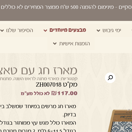
סקיים
- מינימום להזמנה 500 ש“ח ממוצר המחירים לא כוללים מע"מ, מיתוג, משלוח, שקיות נשיאה
מבצעים מיוחדים
ימי גיבוש
הסיפור שלנו
הזמנות אישיות
מארז חג עם טאצ
קטגוריות:
מארזי מתנה לראש השנה
,
מתנות
מק"ט ZH007018
₪
117.00
לא כולל מע"מ
מארז חג מרשים במיוחד שמשלב בין
בדיוק.