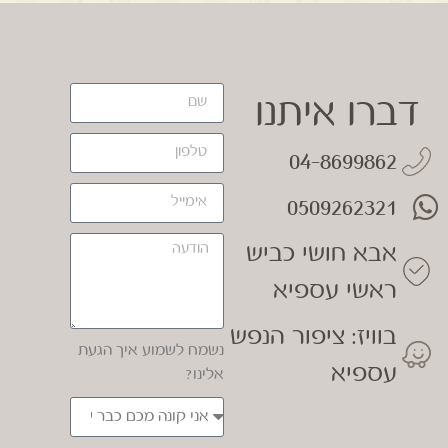
דברו איתנו
04-8699862
0509262321
אבא חושי כביש
ראשי עספיא
בוויז: ציפור הנפש
נשמח לשמוע איך הגעת
עספיא
אלינו?