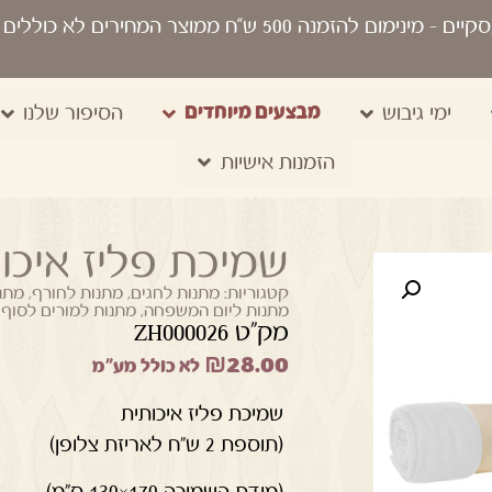
סקיים
- מינימום להזמנה 500 ש“ח ממוצר המחירים לא כוללים מע"מ, מיתוג, משלוח, שקיות נשיאה
מבצעים מיוחדים
ימי גיבוש
הסיפור שלנו
הזמנות אישיות
שמיכת פליז איכו
קטגוריות:
מתנות לחגים
,
מתנות לחורף
,
מתנו
מתנות ליום המשפחה
,
מתנות למורים לסוף 
מק"ט ZH000026
₪
28.00
לא כולל מע"מ
שמיכת פליז איכותית
(תוספת 2 ש"ח לאריזת צלופן)
(מידת השמיכה 170×130 ס"מ)