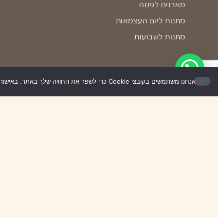
מארזים לפסח
מתנות ליום העצמאות
מתנות לשבועות
אנחנו משתמשים בקובצי Cookie כדי לשפר את החוויה שלך באתר. באישור השימוש – האתר יעבוד בצורה הטובה ביותר עבורך. אם לא תאשר/י, ייתכן שחלק מהאפשרויות לא יפעלו.