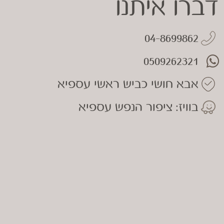
דברו איתנו
04-8699862
0509262321
אבא חושי כביש ראשי עספיא
בוויז: ציפור הנפש עספיא