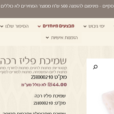
סקיים
- מינימום להזמנה 500 ש“ח ממוצר המחירים לא כוללים מע"מ, מיתוג, משלוח, שקיות נשיאה
מבצעים מיוחדים
ימי גיבוש
הסיפור שלנו
הזמנות אישיות
שמיכת פליז רכה
קטגוריות:
מתנות לחגים
,
מתנות לחורף
,
מתנו
מתנות ליום המשפחה
,
מתנות למורים לסוף 
מק"ט ZH000210
₪
44.00
לא כולל מע"מ
שמיכת פליז רכה
מק”ט: ZH000210
שמיכת מיקרופליז יוקרתית קטיפה