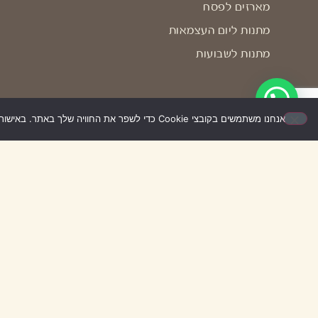
מארזים לפסח
מתנות ליום העצמאות
מתנות לשבועות
אנחנו משתמשים בקובצי Cookie כדי לשפר את החוויה שלך באתר. באישור השימוש – האתר יעבוד בצורה הטובה ביותר עבורך. אם לא תאשר/י, ייתכן שחלק מהאפשרויות לא יפעלו.