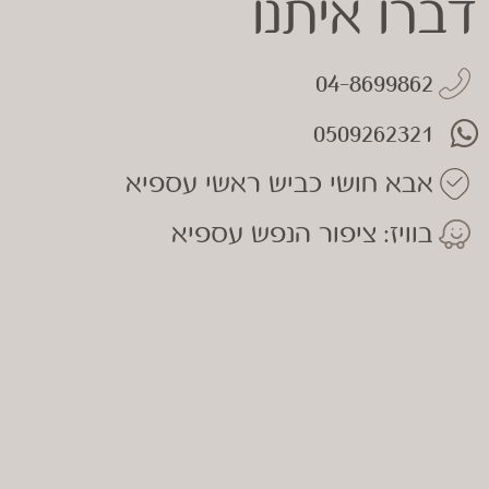
דברו איתנו
04-8699862
0509262321
אבא חושי כביש ראשי עספיא
בוויז: ציפור הנפש עספיא