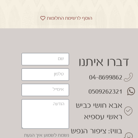
הוסף לרשימת החלומות
דברו איתנו
04-8699862
0509262321
אבא חושי כביש
ראשי עספיא
בוויז: ציפור הנפש
נשמח לשמוע איך הגעת