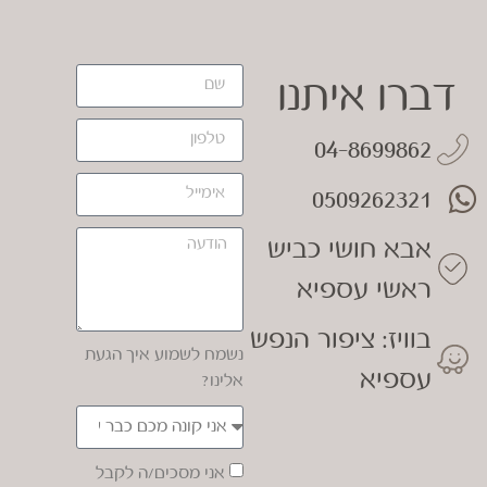
דברו איתנו
04-8699862
0509262321
אבא חושי כביש
ראשי עספיא
בוויז: ציפור הנפש
נשמח לשמוע איך הגעת
עספיא
אלינו?
אני מסכים/ה לקבל