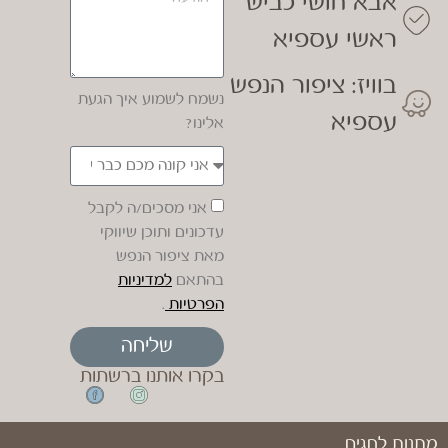
אבא חושי כביש
ראשי עספיא
בוויז: ציפור הנפש
נשמח לשמוע איך הגעת
עספיא
אלינו?
אני מסכים/ה לקבל
עדכונים ותוכן שיווקי
מאת ציפור הנפש
בהתאם
למדיניות
הפרטיות
.
שליחה
בקרו אותנו ברשתות
מתנות לחגים