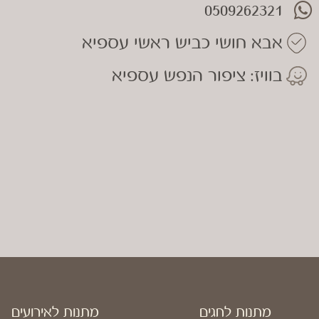
0509262321
אבא חושי כביש ראשי עספיא
בוויז: ציפור הנפש עספיא
מתנות לחגים
מתנות לאירועים