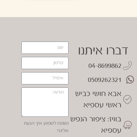
דברו איתנו
04-8699862
0509262321
אבא חושי כביש
ראשי עספיא
בוויז: ציפור הנפש
נשמח לשמוע איך הגעת
עספיא
אלינו?