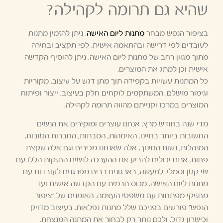
שהיא גם תרומה לקהילה?
בציפור הנפש מבחר
מתנות ליום האישה
. ניתן להזמין מתנות
לעובדים לפי דרישה ובהתאמה אישית, לפי תקציב ובחירה
מתוך מגוון רחב של מתנות ליום האישה. ניתן להוסיף הקדשה
אישית וכן למתג את המוצרים.
כל המתנות עשויות בקפידה תוך מתן דגש על עיצוב, מקוריות
וגימור מושלם. המשתקמים לוקחים חלק בעיצוב, ייצור ופיתוח
המוצרים במרכז וקנייתם מהווה תרומה לקהילה.
מדי שנה בחודש מרץ, אנחנו עוצרים ומוקירים את הנשים
החשובות ביותר בחיינו. האימהות, הסבתות, החברות הטובות,
המנהלות, נשות החינוך, אלה שאנחנו מכירים וגם אלה שקצת
פחות. אתם יכולים להביע את ההערכה לנשים החזקות הללו עם
שי קטן וסמלי. למעשה, בארגונים רבים מפרגנים לעובדות עם
מתנות ליום האישה, מכוס תרמית עם הקדשה אישית ועד
מחזיקי מפתחות עם משפטי העצמה. האומנים של "ציפור
הנפש" פורשים בפניכם שלל מתנות נפלאות, בעיצוב מדויק
וכישרון גדול, ולכם נותר רק לבחור את המתנה המנצחת.