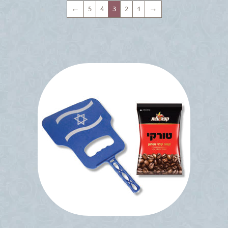
←
5
4
3
2
1
→