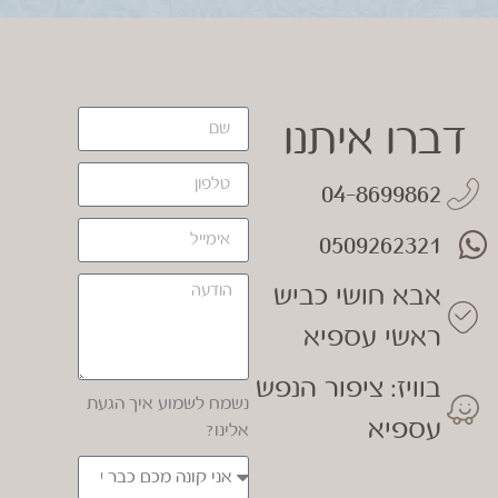
דברו איתנו
04-8699862
0509262321
אבא חושי כביש
ראשי עספיא
בוויז: ציפור הנפש
נשמח לשמוע איך הגעת
עספיא
אלינו?