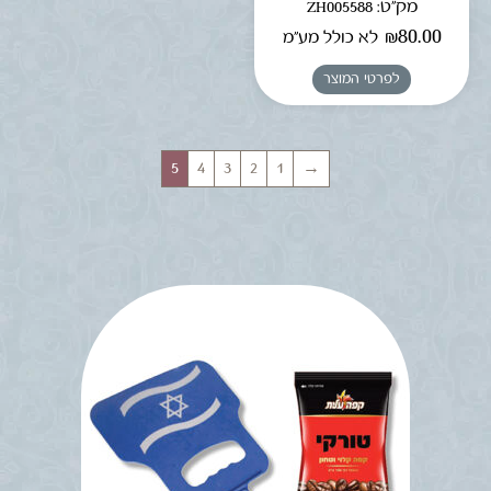
מק"ט: ZH005588
₪
80.00
לא כולל מע"מ
לפרטי המוצר
5
4
3
2
1
→