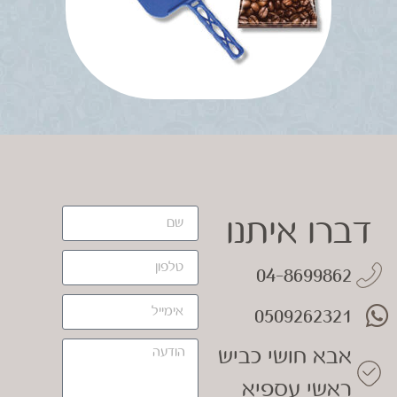
דברו איתנו
04-8699862
0509262321
אבא חושי כביש
ראשי עספיא