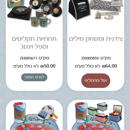
צידנית ומשחק מילים
תחתיות תקליטים
וספל וינטג'
מק"ט: ZH005859
מק"ט: ZH005671
₪
50.00
₪
64.00
לא כולל מע"מ
לא כולל מע"מ
לפרטי המוצר