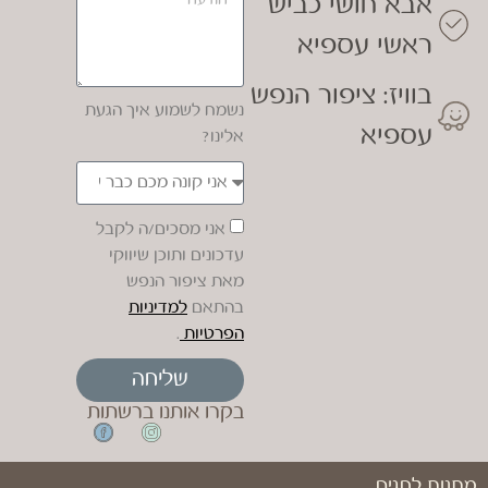
אבא חושי כביש
ראשי עספיא
בוויז: ציפור הנפש
נשמח לשמוע איך הגעת
עספיא
אלינו?
אני מסכים/ה לקבל
עדכונים ותוכן שיווקי
מאת ציפור הנפש
בהתאם
למדיניות
הפרטיות
.
שליחה
בקרו אותנו ברשתות
מתנות לחגים