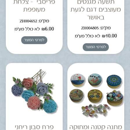
תשעה מגנטים
פריסבי – צלחת
מעוצבים דגם לגעת
מעופפת
באושר
מק"ט: ZH004652
מק"ט: ZH004805
₪
6.00
לא כולל מע"מ
₪
10.00
לא כולל מע"מ
לפרטי המוצר
לפרטי המוצר
מתנה קטנה ומתוקה
פרח סבון ריחני