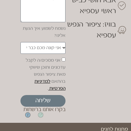
אבא חושי כביש
ראשי עספיא
בוויז: ציפור הנפש
נשמח לשמוע איך הגעת
עספיא
אלינו?
אני מסכים/ה לקבל
עדכונים ותוכן שיווקי
מאת ציפור הנפש
בהתאם
למדיניות
הפרטיות
.
שליחה
בקרו אותנו ברשתות
מתנות לחגים